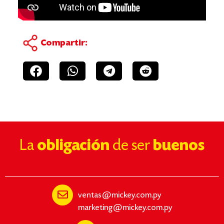
Compartir:
La
obligación
de ser
buenos
ventas@mickey.com.py
marketing@mickey.com.py