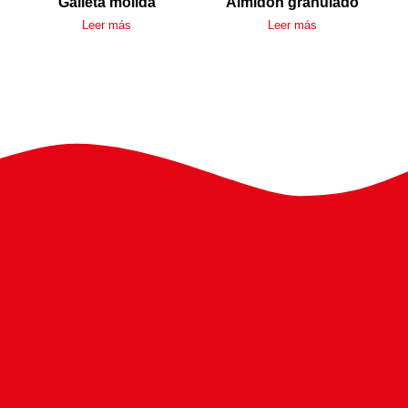
Galleta molida
Almidón granulado
Leer más
Leer más