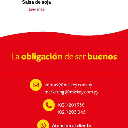
Salsa de soja
Leer más
La
obligación
de ser
buenos
ventas@mickey.com.py
marketing@mickey.com.py
(021) 201 956
(021) 203 045
Atención al cliente