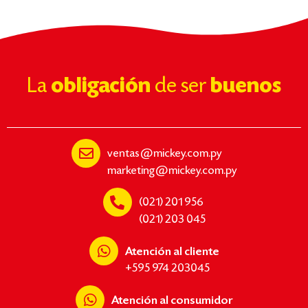
La
obligación
de ser
buenos
ventas@mickey.com.py
marketing@mickey.com.py
(021) 201 956
(021) 203 045
Atención al cliente
+595 974 203045
Atención al consumidor