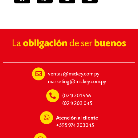
La
obligación
de ser
buenos
ventas@mickey.com.py
marketing@mickey.com.py
(021) 201 956
(021) 203 045
Atención al cliente
+595 974 203045