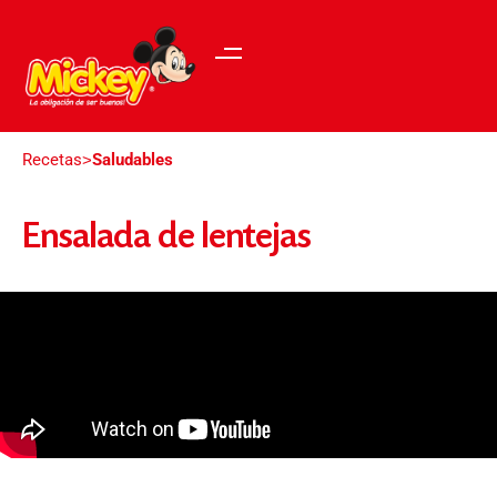
Recetas
Saludables
>
Ensalada de lentejas