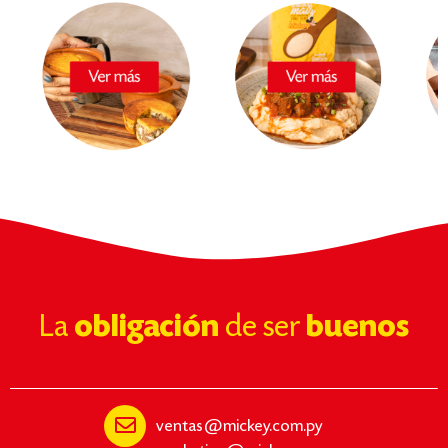
La
obligación
de ser
buenos
ventas@mickey.com.py