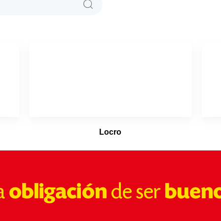
Locro
a
obligación
de ser
buen