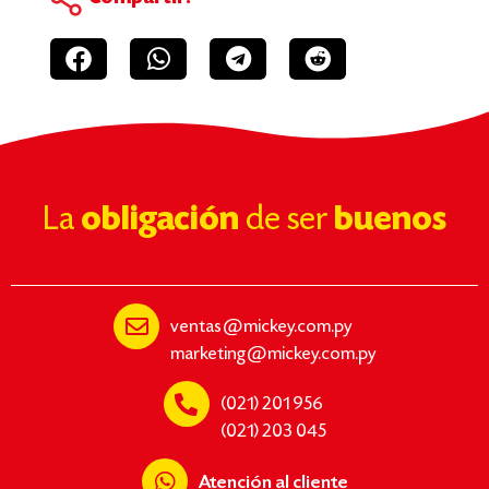
La
obligación
de ser
buenos
ventas@mickey.com.py
marketing@mickey.com.py
(021) 201 956
(021) 203 045
Atención al cliente