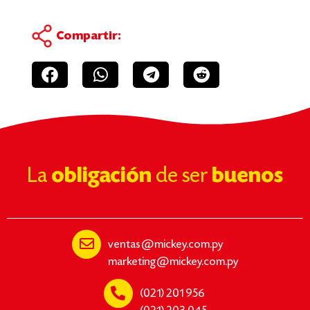
Compartir:
La
obligación
de ser
buenos
ventas@mickey.com.py
marketing@mickey.com.py
(021) 201 956