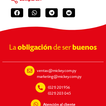
La
obligación
de ser
buenos
ventas@mickey.com.py
marketing@mickey.com.py
(021) 201 956
(021) 203 045
Atención al cliente