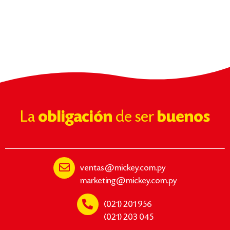
La
obligación
de ser
buenos
ventas@mickey.com.py
marketing@mickey.com.py
(021) 201 956
(021) 203 045